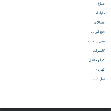
صباغ
طباخات
غسالات
فتح ابواب
فني ستلايت
كاميرات
كراج متنقل
كهرباء
نقل اثاث