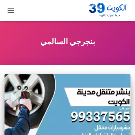
تبديل
التنقل
بنجرجي السالمي