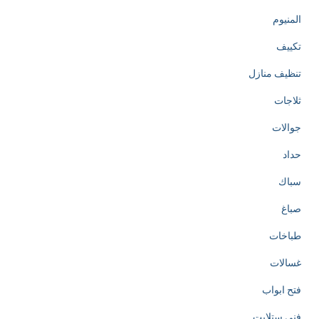
المنيوم
تكييف
تنظيف منازل
ثلاجات
جوالات
حداد
سباك
صباغ
طباخات
غسالات
فتح ابواب
فني ستلايت