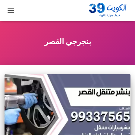
تبديل
التنقل
بنجرجي القصر