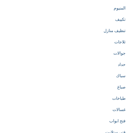
المنيوم
تكييف
تنظيف منازل
ثلاجات
جوالات
حداد
سباك
صباغ
طباخات
غسالات
فتح ابواب
فني ستلايت