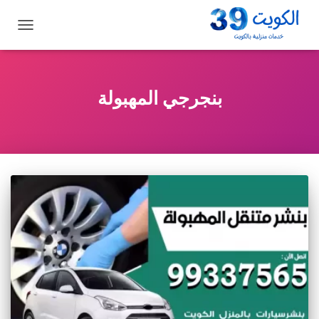
تبديل
التنقل
بنجرجي المهبولة