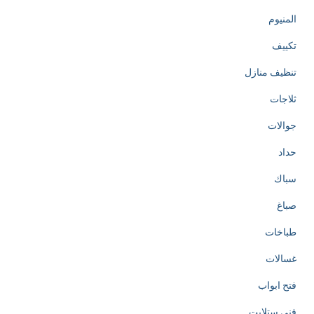
المنيوم
تكييف
تنظيف منازل
ثلاجات
جوالات
حداد
سباك
صباغ
طباخات
غسالات
فتح ابواب
فني ستلايت