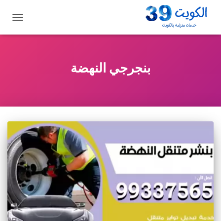
تبديل
التنقل
بنجرجي النهضة