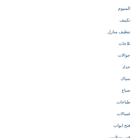
المنيوم
تكييف
تنظيف منازل
ثلاجات
جوالات
حداد
سباك
صباغ
طباخات
غسالات
فتح ابواب
فني ستلايت