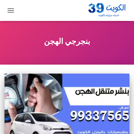
تبديل
التنقل
بنجرجي الهجن