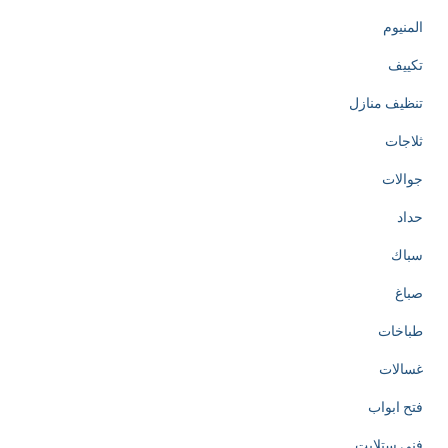
المنيوم
تكييف
تنظيف منازل
ثلاجات
جوالات
حداد
سباك
صباغ
طباخات
غسالات
فتح ابواب
فني ستلايت