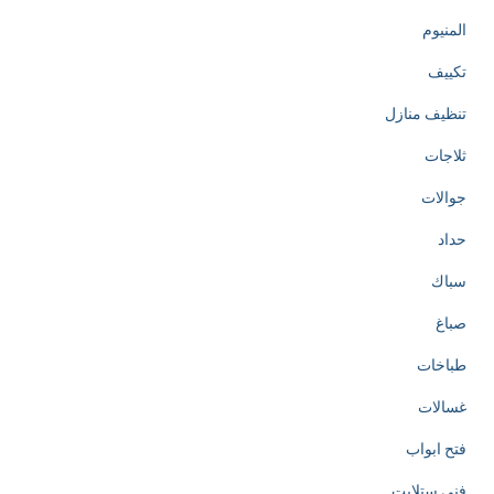
المنيوم
تكييف
تنظيف منازل
ثلاجات
جوالات
حداد
سباك
صباغ
طباخات
غسالات
فتح ابواب
فني ستلايت