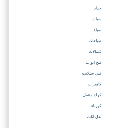
حداد
سباك
صباغ
طباخات
غسالات
فتح ابواب
فني ستلايت
كاميرات
كراج متنقل
كهرباء
نقل اثاث