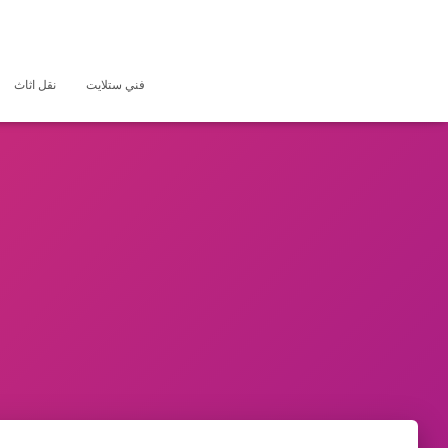
فني ستلايت
نقل اثاث