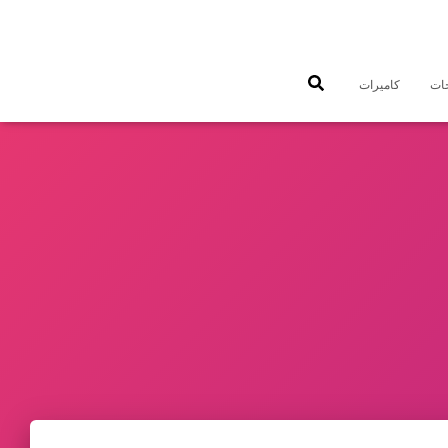
جات
كاميرات