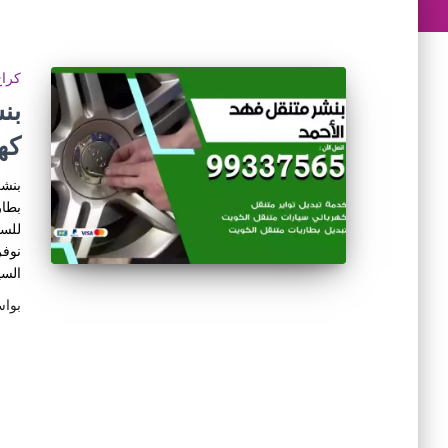
كراج
كه
بنشر
بطار
للسي
نوفر
السي
بوا