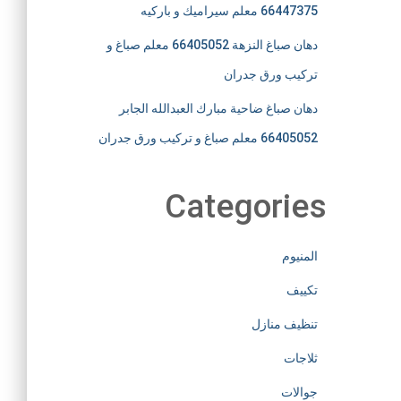
66447375 معلم سيراميك و باركيه
دهان صباغ النزهة 66405052 معلم صباغ و
تركيب ورق جدران
دهان صباغ ضاحية مبارك العبدالله الجابر
66405052 معلم صباغ و تركيب ورق جدران
Categories
المنيوم
تكييف
تنظيف منازل
ثلاجات
جوالات