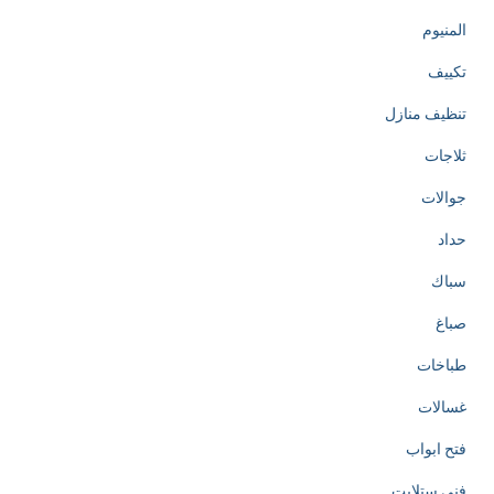
المنيوم
تكييف
تنظيف منازل
ثلاجات
جوالات
حداد
سباك
صباغ
طباخات
غسالات
فتح ابواب
فني ستلايت