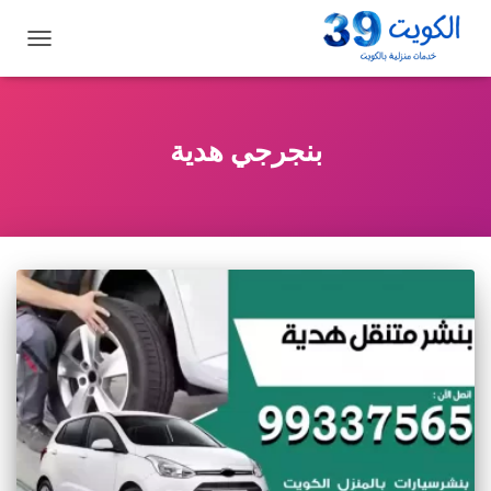
تبديل
التنقل
بنجرجي هدية