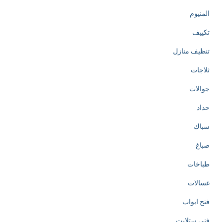
المنيوم
تكييف
تنظيف منازل
ثلاجات
جوالات
حداد
سباك
صباغ
طباخات
غسالات
فتح ابواب
فني ستلايت