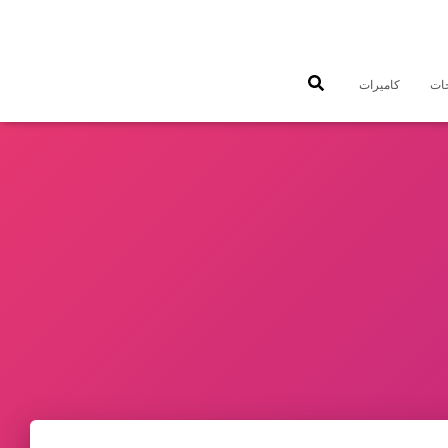
جات
كاميرات