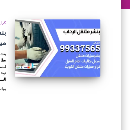
كراج
مي
بنشر
بطار
للسي
نوفر
السي
بوا