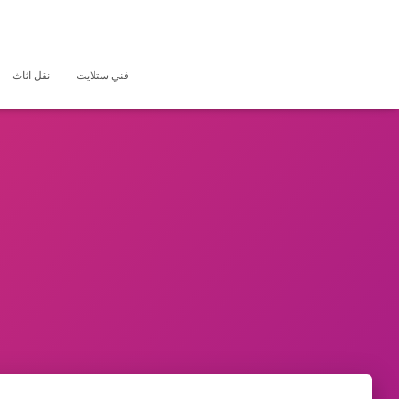
فني ستلايت
نقل اثاث