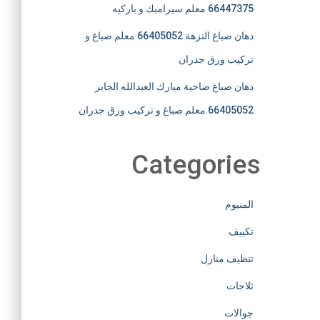
66447375 معلم سيراميك و باركيه
دهان صباغ النزهة 66405052 معلم صباغ و
تركيب ورق جدران
دهان صباغ ضاحية مبارك العبدالله الجابر
66405052 معلم صباغ و تركيب ورق جدران
Categories
المنيوم
تكييف
تنظيف منازل
ثلاجات
جوالات