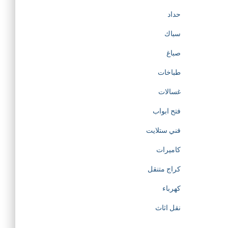
حداد
سباك
صباغ
طباخات
غسالات
فتح ابواب
فني ستلايت
كاميرات
كراج متنقل
كهرباء
نقل اثاث