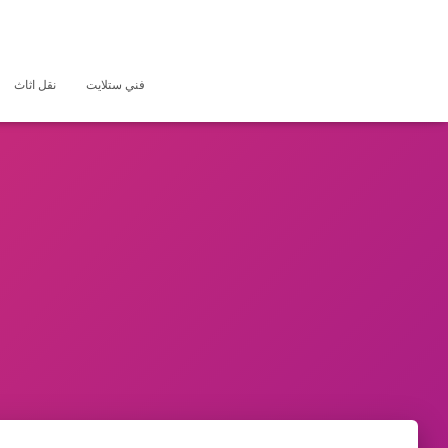
فني ستلايت
نقل اثاث