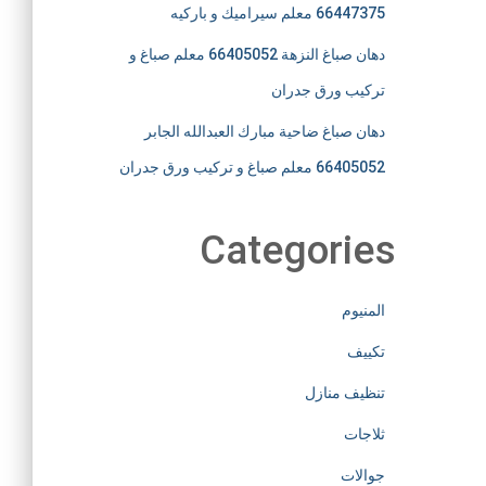
66447375 معلم سيراميك و باركيه
دهان صباغ النزهة 66405052 معلم صباغ و
تركيب ورق جدران
دهان صباغ ضاحية مبارك العبدالله الجابر
66405052 معلم صباغ و تركيب ورق جدران
Categories
المنيوم
تكييف
تنظيف منازل
ثلاجات
جوالات