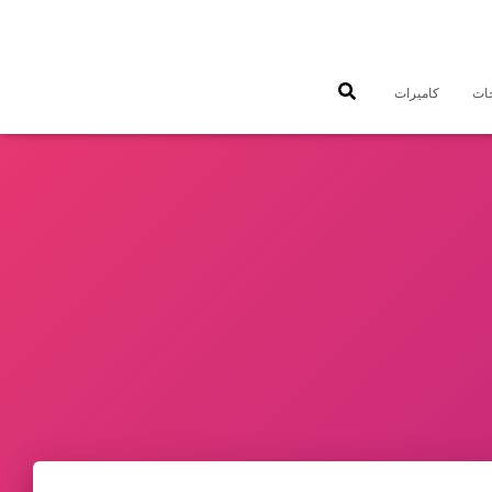
جات
كاميرات