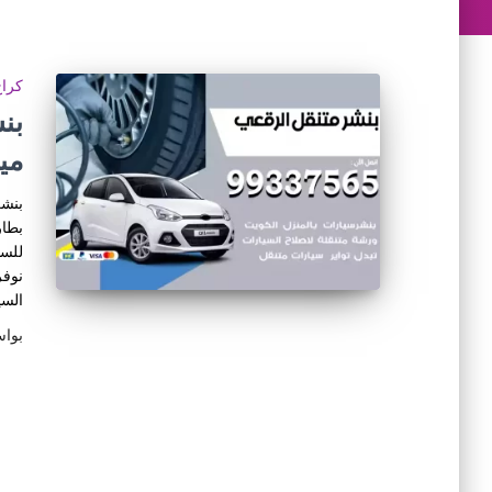
كراج
مي
بنشر
بطار
للسي
نوفر
السي
بوا