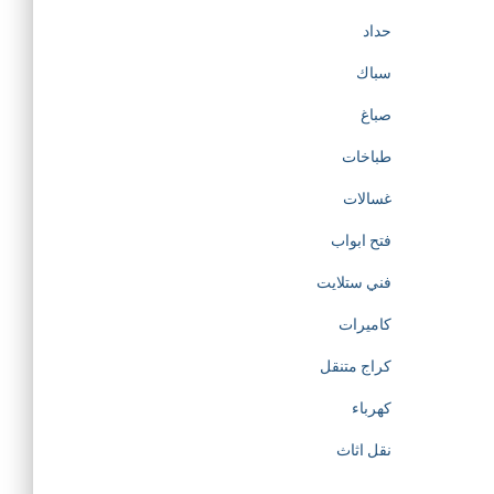
حداد
سباك
صباغ
طباخات
غسالات
فتح ابواب
فني ستلايت
كاميرات
كراج متنقل
كهرباء
نقل اثاث