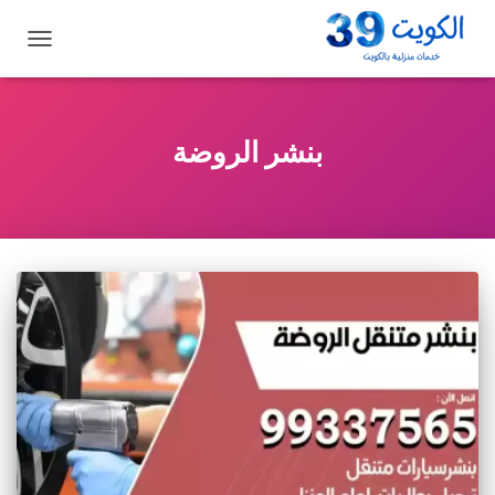
تبديل
التنقل
بنشر الروضة