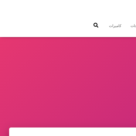
جات
كاميرات