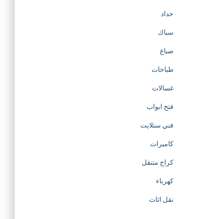
حداد
سباك
صباغ
طباخات
غسالات
فتح ابواب
فني ستلايت
كاميرات
كراج متنقل
كهرباء
نقل اثاث