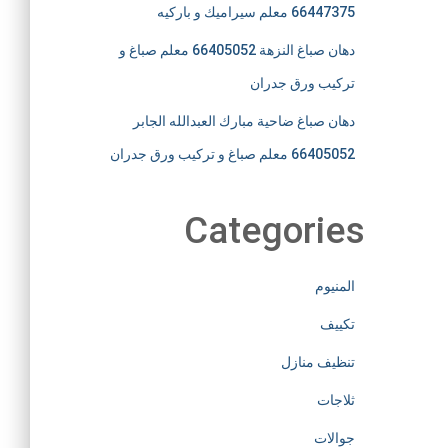
66447375 معلم سيراميك و باركيه
دهان صباغ النزهة 66405052 معلم صباغ و
تركيب ورق جدران
دهان صباغ ضاحية مبارك العبدالله الجابر
66405052 معلم صباغ و تركيب ورق جدران
Categories
المنيوم
تكييف
تنظيف منازل
ثلاجات
جوالات