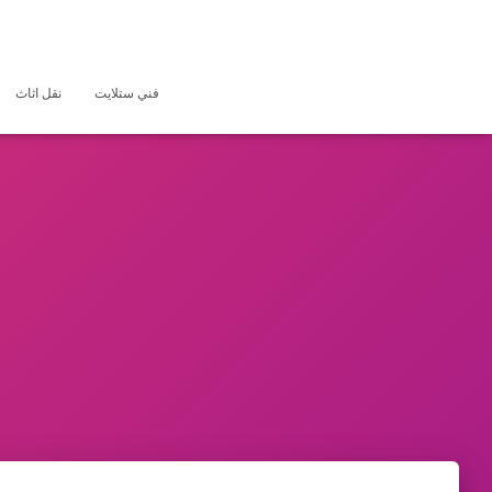
فني ستلايت
نقل اثاث