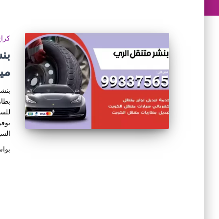
كراج
مي
بنشر
بطار
للسي
نوفر
السي
بوا