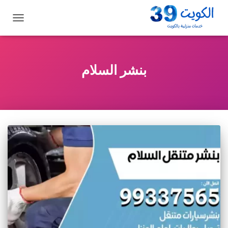
تبديل
التنقل
بنشر السلام