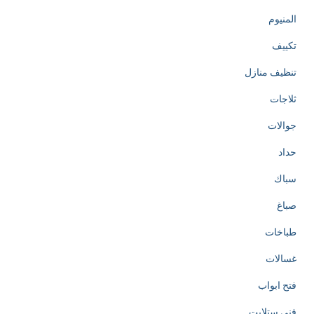
المنيوم
تكييف
تنظيف منازل
ثلاجات
جوالات
حداد
سباك
صباغ
طباخات
غسالات
فتح ابواب
فني ستلايت