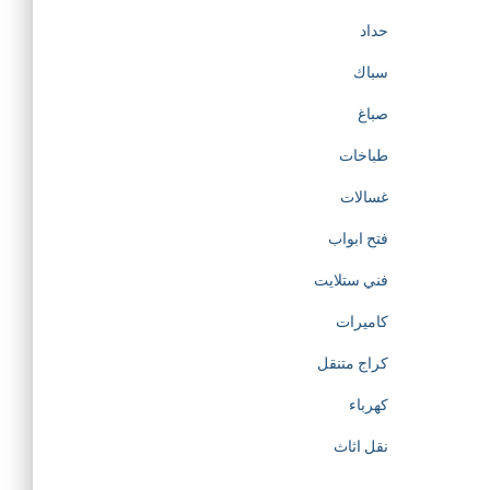
حداد
سباك
صباغ
طباخات
غسالات
فتح ابواب
فني ستلايت
كاميرات
كراج متنقل
كهرباء
نقل اثاث