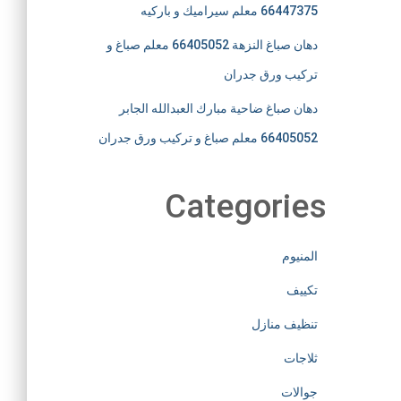
66447375 معلم سيراميك و باركيه
دهان صباغ النزهة 66405052 معلم صباغ و
تركيب ورق جدران
دهان صباغ ضاحية مبارك العبدالله الجابر
66405052 معلم صباغ و تركيب ورق جدران
Categories
المنيوم
تكييف
تنظيف منازل
ثلاجات
جوالات