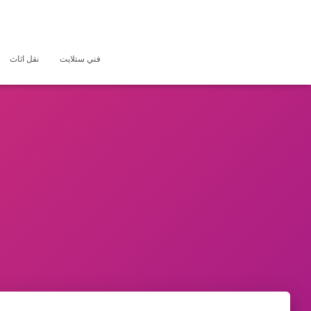
فني ستلايت
نقل اثاث