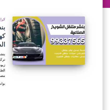
كراج
كه
ال
بنشر
تركي
زيوت
الطر
مصاب
بوا