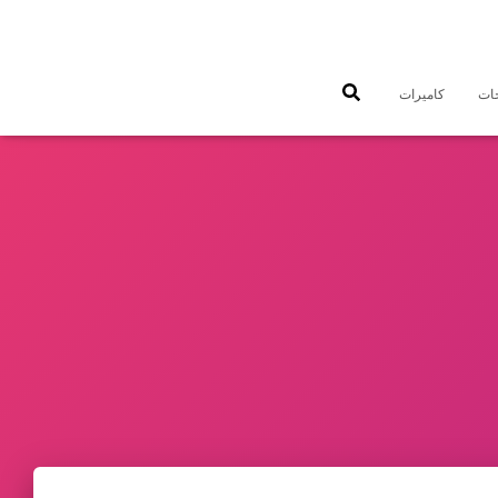
جات
كاميرات