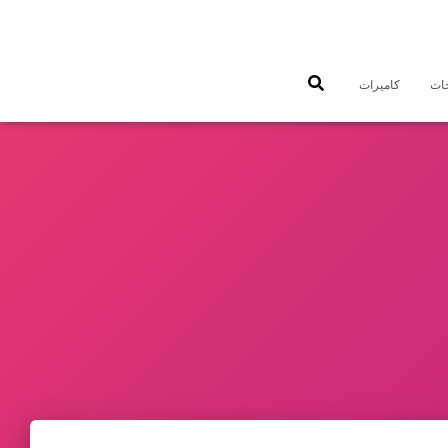
جات
كاميرات