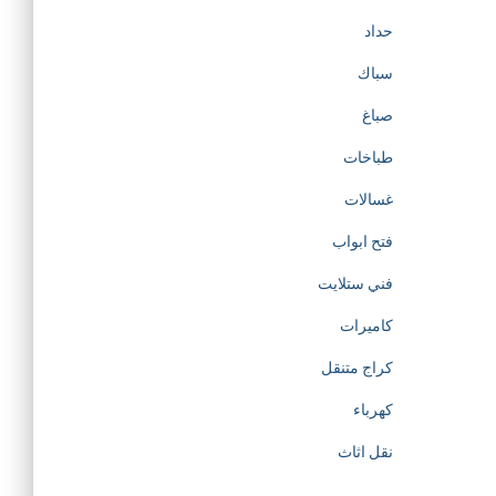
حداد
سباك
صباغ
طباخات
غسالات
فتح ابواب
فني ستلايت
كاميرات
كراج متنقل
كهرباء
نقل اثاث