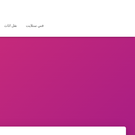
فني ستلايت
نقل اثاث