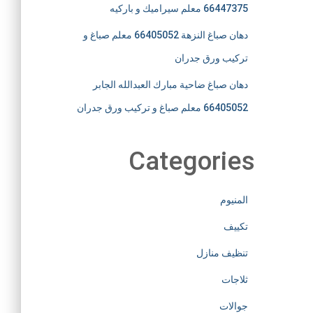
66447375 معلم سيراميك و باركيه
دهان صباغ النزهة 66405052 معلم صباغ و
تركيب ورق جدران
دهان صباغ ضاحية مبارك العبدالله الجابر
66405052 معلم صباغ و تركيب ورق جدران
Categories
المنيوم
تكييف
تنظيف منازل
ثلاجات
جوالات