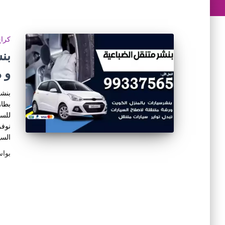
كراج
و 
بنشر
بطار
للسي
نوفر
السي
بوا