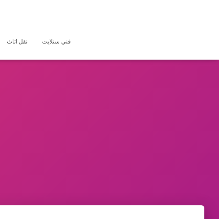
فني ستلايت
نقل اثاث