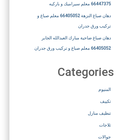
66447375 معلم سيراميك و باركيه
دهان صباغ النزهة 66405052 معلم صباغ و
تركيب ورق جدران
دهان صباغ ضاحية مبارك العبدالله الجابر
66405052 معلم صباغ و تركيب ورق جدران
Categories
المنيوم
تكييف
تنظيف منازل
ثلاجات
جوالات