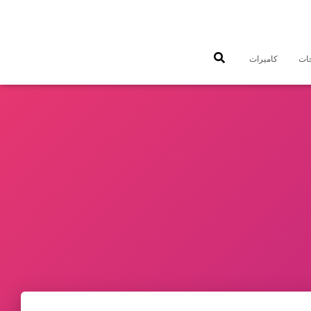
جات
كاميرات