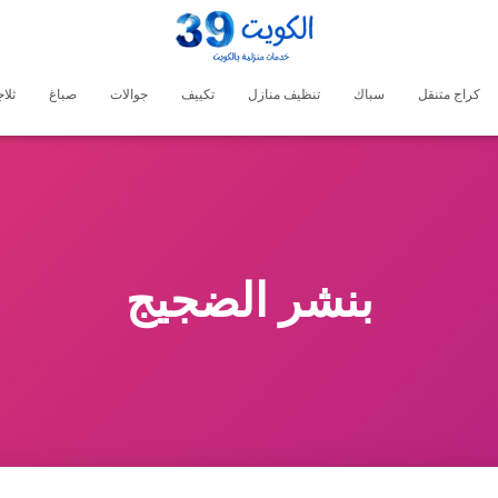
كراج متنقل
سباك
تنظيف منازل
تكييف
جوالات
صباغ
ثلا
بنشر الضجيج