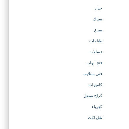
حداد
سباك
صباغ
طباخات
غسالات
فتح ابواب
فني ستلايت
كاميرات
كراج متنقل
كهرباء
نقل اثاث