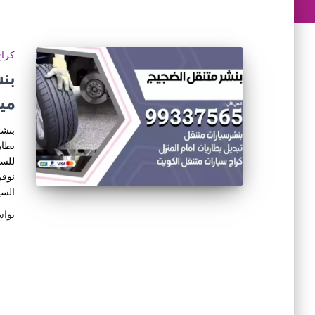
كراج
مي
بنشر
بطار
للسي
نوفر
السي
بوا