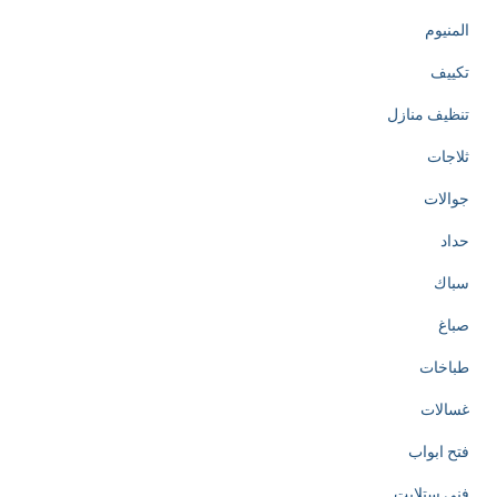
المنيوم
تكييف
تنظيف منازل
ثلاجات
جوالات
حداد
سباك
صباغ
طباخات
غسالات
فتح ابواب
فني ستلايت