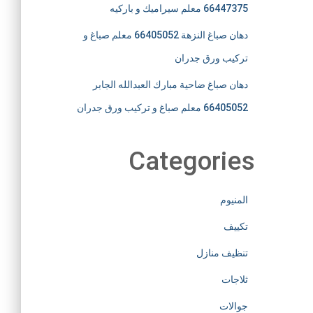
66447375 معلم سيراميك و باركيه
دهان صباغ النزهة 66405052 معلم صباغ و
تركيب ورق جدران
دهان صباغ ضاحية مبارك العبدالله الجابر
66405052 معلم صباغ و تركيب ورق جدران
Categories
المنيوم
تكييف
تنظيف منازل
ثلاجات
جوالات