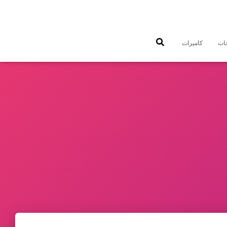
جات
كاميرات