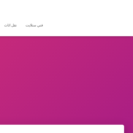
فني ستلايت
نقل اثاث