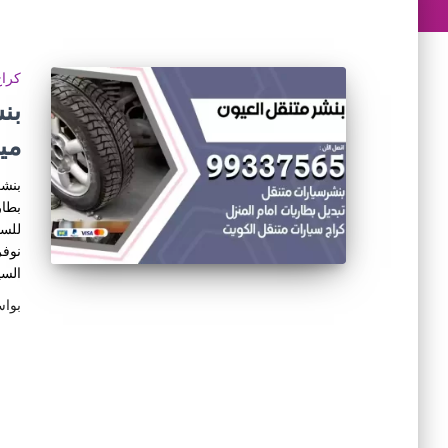
كراج
مي
بنشر
بطار
للسي
نوفر
السي
بوا