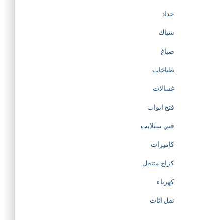
حداد
سباك
صباغ
طباخات
غسالات
فتح ابواب
فني ستلايت
كاميرات
كراج متنقل
كهرباء
نقل اثاث