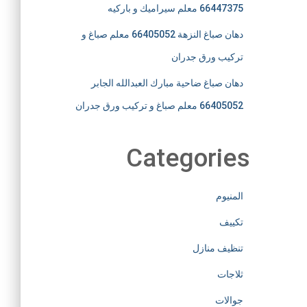
66447375 معلم سيراميك و باركيه
دهان صباغ النزهة 66405052 معلم صباغ و
تركيب ورق جدران
دهان صباغ ضاحية مبارك العبدالله الجابر
66405052 معلم صباغ و تركيب ورق جدران
Categories
المنيوم
تكييف
تنظيف منازل
ثلاجات
جوالات