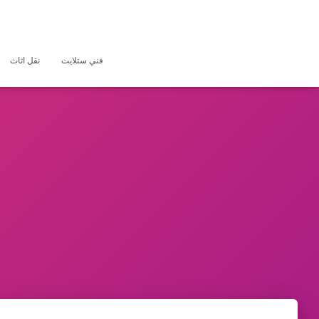
فني ستلايت
نقل اثاث