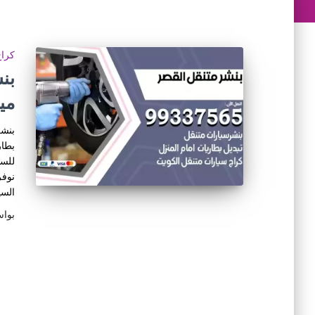
كراج
مي
بنشر
بطار
للسي
نوفر
السي
بوا