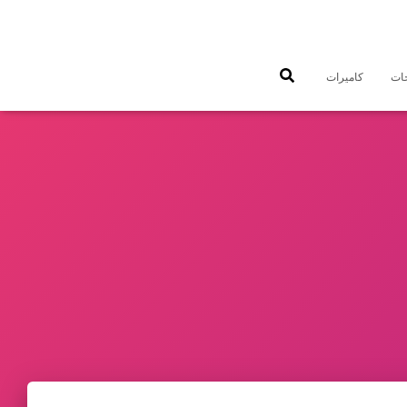
جات
كاميرات