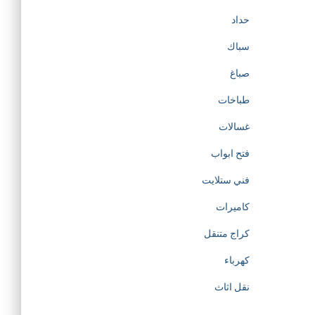
حداد
سباك
صباغ
طباخات
غسالات
فتح ابواب
فني ستلايت
كاميرات
كراج متنقل
كهرباء
نقل اثاث