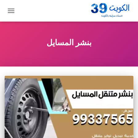
تبديل
التنقل
بنشر المسايل