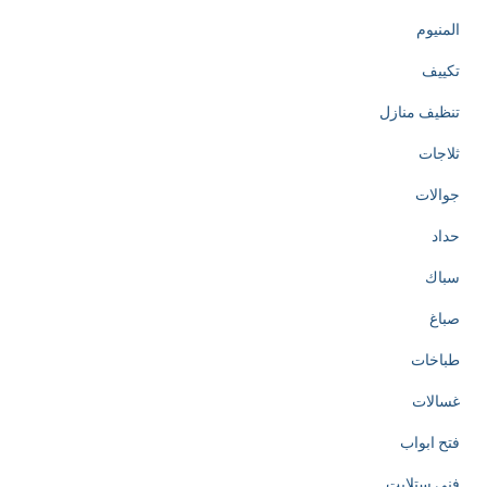
المنيوم
تكييف
تنظيف منازل
ثلاجات
جوالات
حداد
سباك
صباغ
طباخات
غسالات
فتح ابواب
فني ستلايت