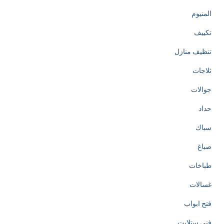
المنيوم
تكييف
تنظيف منازل
ثلاجات
جوالات
حداد
سباك
صباغ
طباخات
غسالات
فتح ابواب
فني ستلايت