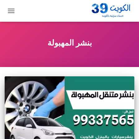
تبديل
التنقل
بنشر المهبولة