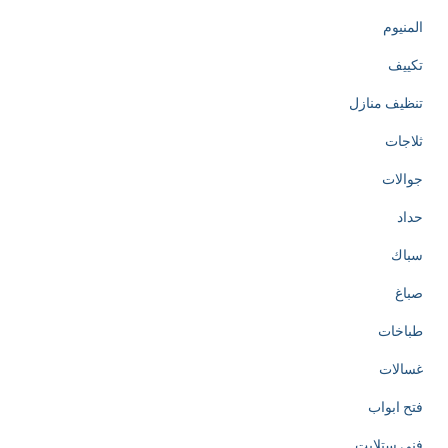
المنيوم
تكييف
تنظيف منازل
ثلاجات
جوالات
حداد
سباك
صباغ
طباخات
غسالات
فتح ابواب
فني ستلايت