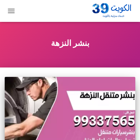
تبديل
التنقل
بنشر النزهة