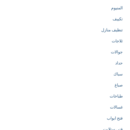
المنيوم
تكييف
تنظيف منازل
ثلاجات
جوالات
حداد
سباك
صباغ
طباخات
غسالات
فتح ابواب
فني ستلايت