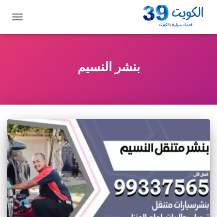
تبديل
التنقل
بنشر النسيم