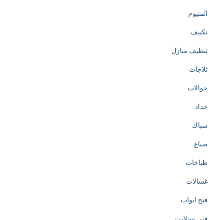
المنيوم
تكييف
تنظيف منازل
ثلاجات
جوالات
حداد
سباك
صباغ
طباخات
غسالات
فتح ابواب
فني ستلايت