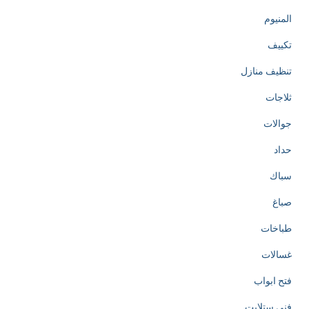
المنيوم
تكييف
تنظيف منازل
ثلاجات
جوالات
حداد
سباك
صباغ
طباخات
غسالات
فتح ابواب
فني ستلايت