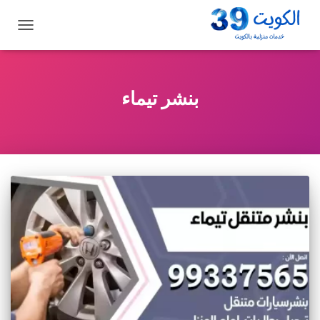
تبديل
التنقل
بنشر تيماء