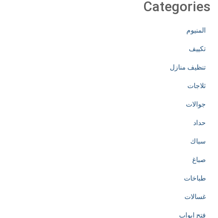
Categories
المنيوم
تكييف
تنظيف منازل
ثلاجات
جوالات
حداد
سباك
صباغ
طباخات
غسالات
فتح ابواب