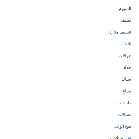
المنيوم
تكييف
تنظيف منازل
ثلاجات
جوالات
حداد
سباك
صباغ
طباخات
غسالات
فتح ابواب
فني ستلايت