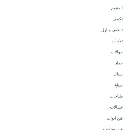
المنيوم
تكييف
تنظيف منازل
ثلاجات
جوالات
حداد
سباك
صباغ
طباخات
غسالات
فتح ابواب
فني ستلايت