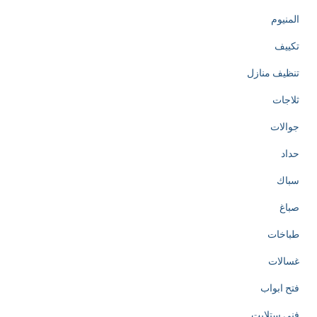
المنيوم
تكييف
تنظيف منازل
ثلاجات
جوالات
حداد
سباك
صباغ
طباخات
غسالات
فتح ابواب
فني ستلايت