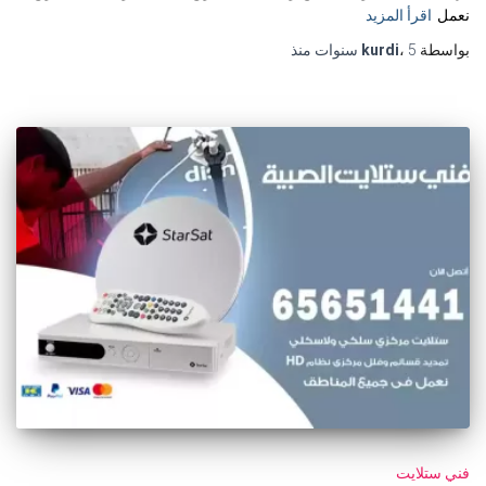
نعمل
اقرأ المزيد
بواسطة
5 سنوات
،
kurdi
منذ
فني ستلايت