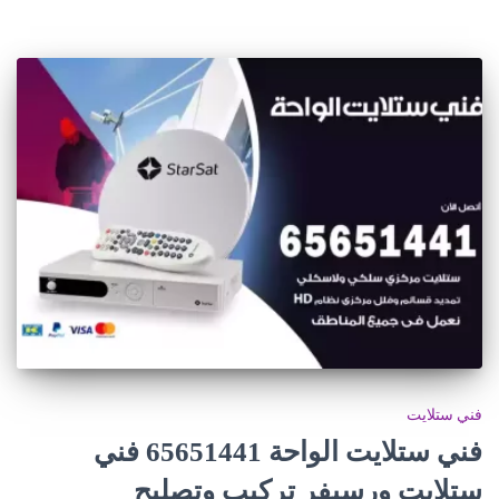
فني ستلايت
فني ستلايت الواحة 65651441 فني
ستلايت ورسيفر تركيب وتصليح