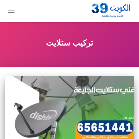
تبديل
التنقل
تركيب ستلايت