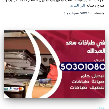
اصلاح و صيانة
اقرأ المزيد
بواسطة
5 سنوات
،
rowan
منذ
طباخات