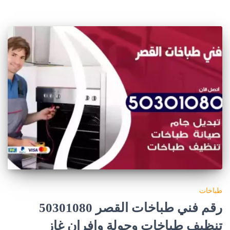
طباخات
رقم فني طباخات القصر 50301080
تنظيف طباخات وجولة وافران غاز