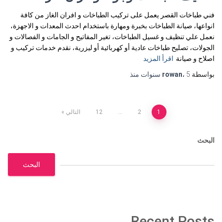
فني طباخات القصر يعمل على تركيب الطباخات و افران الغاز من كافة
انواعها، صيانة الطباخات بخبرة ومهارة باستخدام احدث المعدات و الاجهزة،
نعمل علي تنظيف و غسيل الطباخات، تغير المفاتيح و الجامات و الفصالات و
الجولات، تصليح طباخات عادية أو كهربائية أو ليزرية، نقدم خدمات تركيب و
اصلاح و صيانة
اقرأ المزيد
بواسطة
5 سنوات
،
rowan
منذ
تعدد
1
2
…
12
التالي
صفحات
البحث
المقالات
البحث
Recent Posts