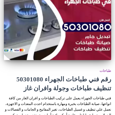
طباخات
رقم فني طباخات الجهراء 50301080
تنظيف طباخات وجولة وافران غاز
فني طباخات الجهراء يعمل على تركيب الطباخات و افران الغاز من كافة
انواعها، صيانة الطباخات بخبرة ومهارة باستخدام احدث المعدات و الاجهزة،
نعمل علي تنظيف و غسيل الطباخات، تغير المفاتيح و الجامات و الفصالات و
الجولات، تصليح طباخات عادية أو كهربائية أو ليزرية، نقدم خدمات تركيب و