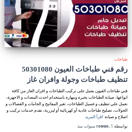
طباخات
رقم فني طباخات العيون 50301080
تنظيف طباخات وجولة وافران غاز
فني طباخات العيون يعمل على تركيب الطباخات و افران الغاز من كافة
انواعها، صيانة الطباخات بخبرة ومهارة باستخدام احدث المعدات و الاجهزة،
نعمل علي تنظيف و غسيل الطباخات، تغير المفاتيح و الجامات و الفصالات و
الجولات، تصليح طباخات عادية أو كهربائية أو ليزرية، نقدم خدمات تركيب و
اصلاح و صيانة
اقرأ المزيد
بواسطة
5 سنوات
،
rowan
منذ