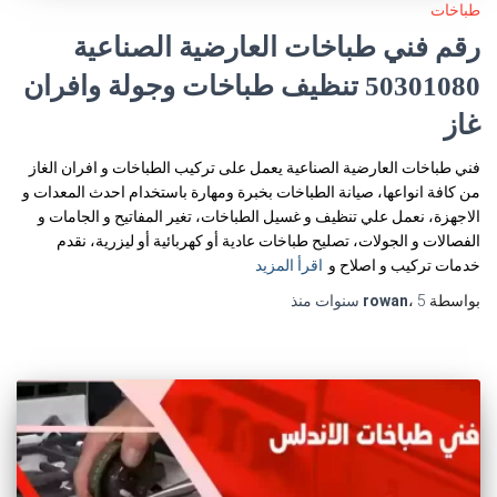
طباخات
رقم فني طباخات العارضية الصناعية
50301080 تنظيف طباخات وجولة وافران
غاز
فني طباخات العارضية الصناعية يعمل على تركيب الطباخات و افران الغاز
من كافة انواعها، صيانة الطباخات بخبرة ومهارة باستخدام احدث المعدات و
الاجهزة، نعمل علي تنظيف و غسيل الطباخات، تغير المفاتيح و الجامات و
الفصالات و الجولات، تصليح طباخات عادية أو كهربائية أو ليزرية، نقدم
خدمات تركيب و اصلاح و
اقرأ المزيد
بواسطة
5 سنوات
،
rowan
منذ