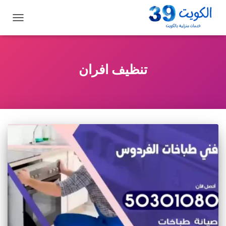
تبديل
التنقل
تنظيف افران