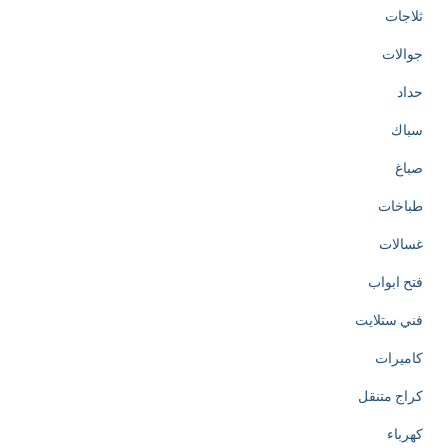
ثلاجات
جوالات
حداد
سباك
صباغ
طباخات
غسالات
فتح ابواب
فني ستلايت
كاميرات
كراج متنقل
كهرباء