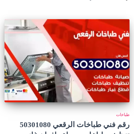
طباخات
رقم فني طباخات الرقعي 50301080