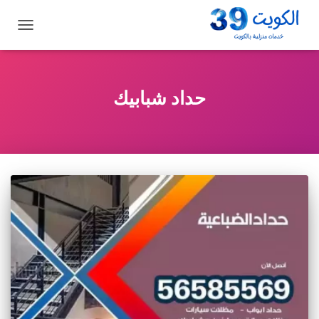
تبديل
التنقل
حداد شبابيك