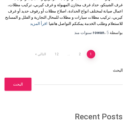
غرف الشينكو، حداد غرف مخازن المهبولة و غرف كيربي، تركيب مظلات،
اعمال صيانة لمختلف انواع الحدادة، اصلاح مظلات أو رفوف حديد أو غرف
كيربي، تركيب مظلات سيارات و مظلات للمحال التجارية و الفلل و المسابح.
للاستعلام وطلب الخدمة يمكنكم التواصل هاتفيا
اقرأ المزيد
بواسطة
5 سنوات
،
rowan
منذ
تعدد
1
2
…
12
التالي
صفحات
البحث
المقالات
البحث
Recent Posts