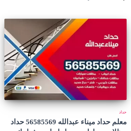
حداد
معلم حداد ميناء عبدالله 56585569 حداد