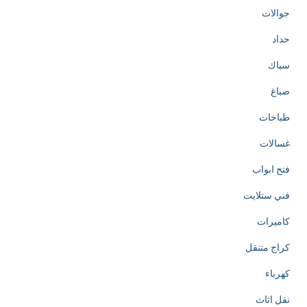
جوالات
حداد
سباك
صباغ
طباخات
غسالات
فتح ابواب
فني ستلايت
كاميرات
كراج متنقل
كهرباء
نقل اثاث