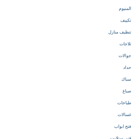
المنيوم
تكييف
تنظيف منازل
ثلاجات
جوالات
حداد
سباك
صباغ
طباخات
غسالات
فتح ابواب
فني ستلايت