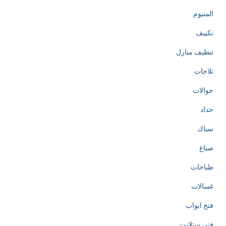
المنيوم
تكييف
تنظيف منازل
ثلاجات
جوالات
حداد
سباك
صباغ
طباخات
غسالات
فتح ابواب
فني ستلايت