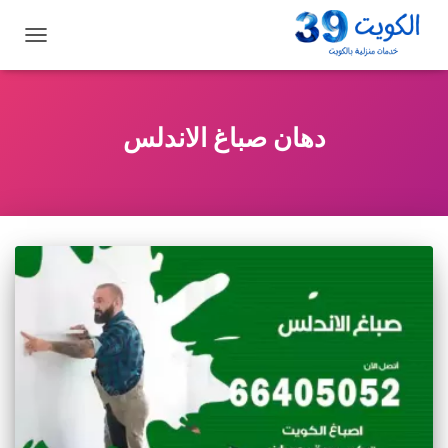
تبديل
التنقل
دهان صباغ الاندلس