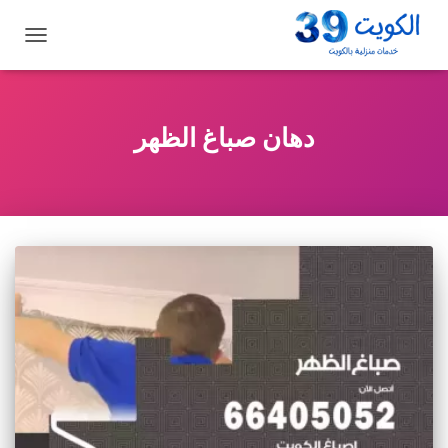
تبديل
التنقل
دهان صباغ الظهر