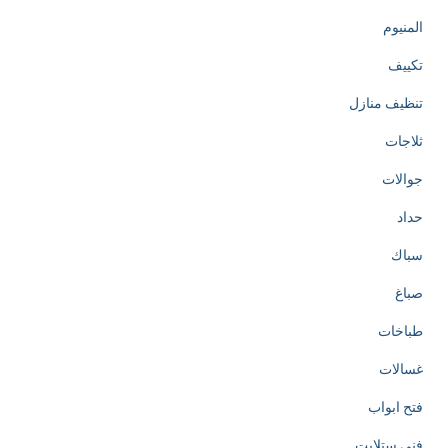
المنيوم
تكييف
تنظيف منازل
ثلاجات
جوالات
حداد
سباك
صباغ
طباخات
غسالات
فتح ابواب
فني ستلايت