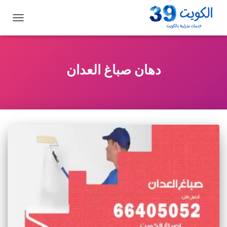
تبديل
التنقل
دهان صباغ العدان