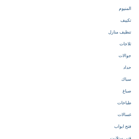
المنيوم
تكييف
تنظيف منازل
ثلاجات
جوالات
حداد
سباك
صباغ
طباخات
غسالات
فتح ابواب
فني ستلايت