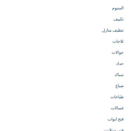
المنيوم
تكييف
تنظيف منازل
ثلاجات
جوالات
حداد
سباك
صباغ
طباخات
غسالات
فتح ابواب
فني ستلايت