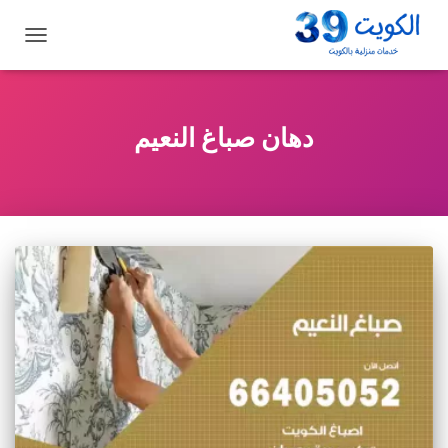
تبديل
التنقل
دهان صباغ النعيم