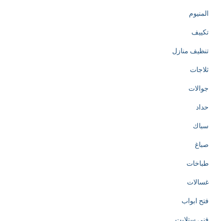
المنيوم
تكييف
تنظيف منازل
ثلاجات
جوالات
حداد
سباك
صباغ
طباخات
غسالات
فتح ابواب
فني ستلايت