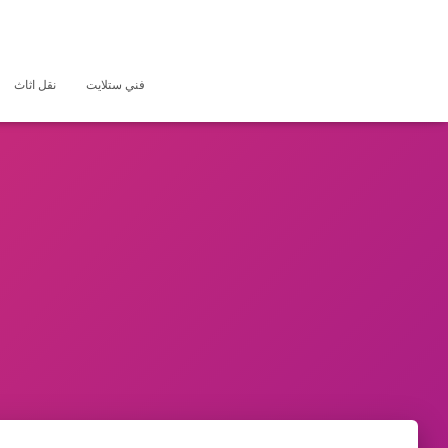
فني ستلايت
نقل اثاث