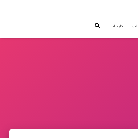
جات
كاميرات