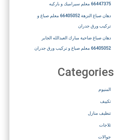
66447375 معلم سيراميك و باركيه
دهان صباغ النزهة 66405052 معلم صباغ و
تركيب ورق جدران
دهان صباغ ضاحية مبارك العبدالله الجابر
66405052 معلم صباغ و تركيب ورق جدران
Categories
المنيوم
تكييف
تنظيف منازل
ثلاجات
جوالات