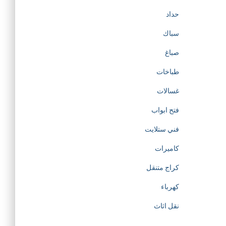
حداد
سباك
صباغ
طباخات
غسالات
فتح ابواب
فني ستلايت
كاميرات
كراج متنقل
كهرباء
نقل اثاث