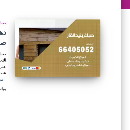
صبا
صب
صباغ
التج
على 
عصري
اقر
بوا