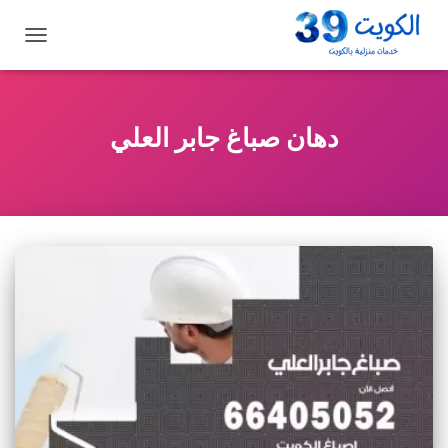
تبديل
التنقل
دهان صباغ جابر العلي