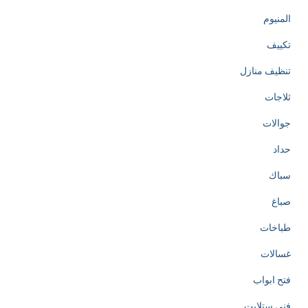
المنيوم
تكييف
تنظيف منازل
ثلاجات
جوالات
حداد
سباك
صباغ
طباخات
غسالات
فتح ابواب
فني ستلايت