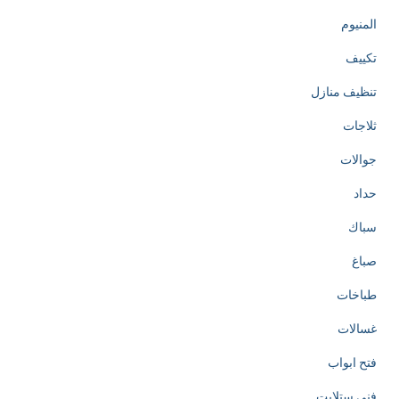
المنيوم
تكييف
تنظيف منازل
ثلاجات
جوالات
حداد
سباك
صباغ
طباخات
غسالات
فتح ابواب
فني ستلايت