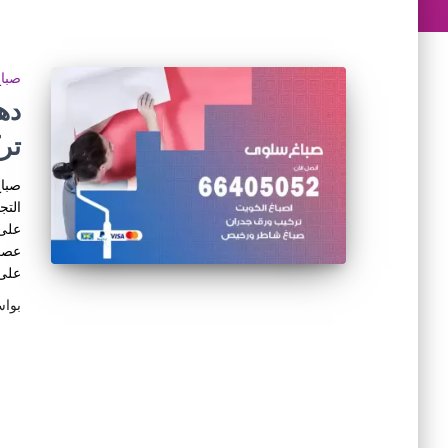
صبا
تر
صباغ
التج
على 
عصري
على
بوا