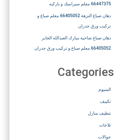
66447375 معلم سيراميك و باركيه
دهان صباغ النزهة 66405052 معلم صباغ و
تركيب ورق جدران
دهان صباغ ضاحية مبارك العبدالله الجابر
66405052 معلم صباغ و تركيب ورق جدران
Categories
المنيوم
تكييف
تنظيف منازل
ثلاجات
جوالات