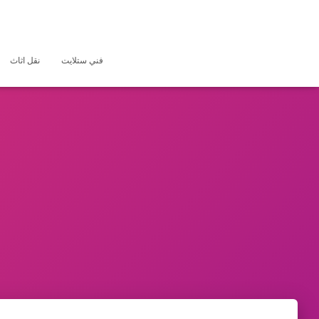
فني ستلايت
نقل اثاث