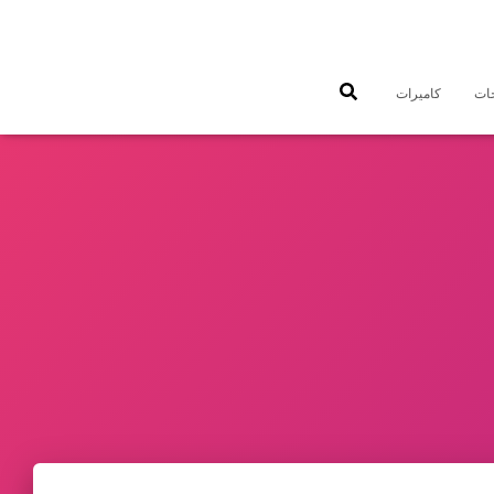
جات
كاميرات