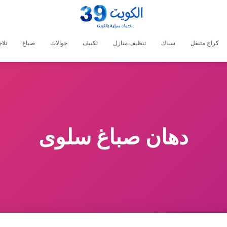
كراج متنقل
سباك
تنظيف منازل
تكييف
جوالات
صباغ
ثلا
دهان صباغ سلوى