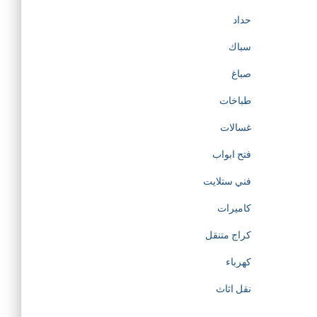
حداد
سباك
صباغ
طباخات
غسالات
فتح ابواب
فني ستلايت
كاميرات
كراج متنقل
كهرباء
نقل اثاث