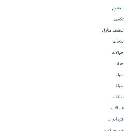
المنيوم
تكييف
تنظيف منازل
ثلاجات
جوالات
حداد
سباك
صباغ
طباخات
غسالات
فتح ابواب
فني ستلايت