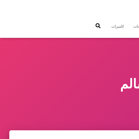
جات
كاميرات
الم