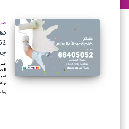
صبا
ده
جد
صباغ
الخد
نعمل
و عص
بوا