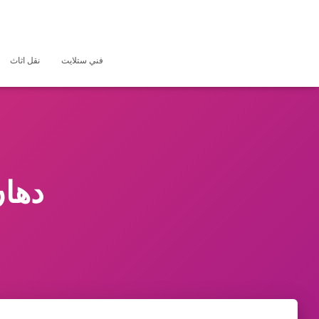
فني ستلايت
نقل اثاث
دهان