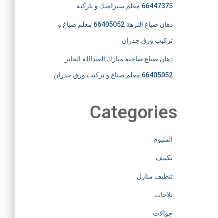
66447375 معلم سيراميك و باركيه
دهان صباغ النزهة 66405052 معلم صباغ و
تركيب ورق جدران
دهان صباغ ضاحية مبارك العبدالله الجابر
66405052 معلم صباغ و تركيب ورق جدران
Categories
المنيوم
تكييف
تنظيف منازل
ثلاجات
جوالات