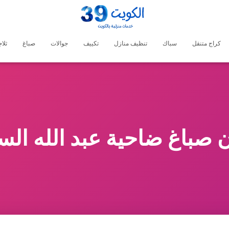
كراج متنقل
سباك
تنظيف منازل
تكييف
جوالات
صباغ
ثلا
 صباغ ضاحية عبد الله الس