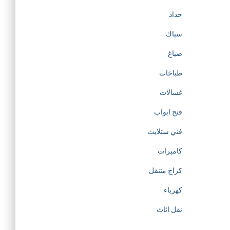
حداد
سباك
صباغ
طباخات
غسالات
فتح ابواب
فني ستلايت
كاميرات
كراج متنقل
كهرباء
نقل اثاث