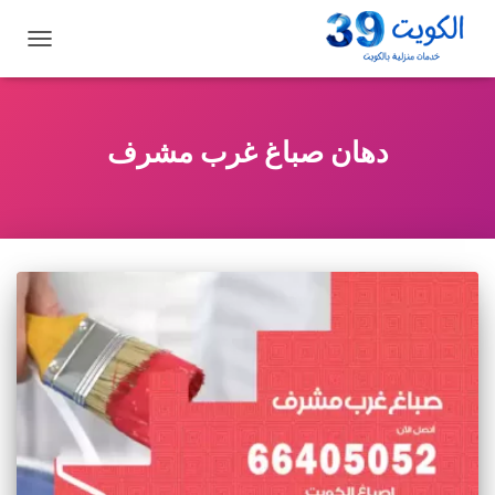
تبديل
التنقل
دهان صباغ غرب مشرف