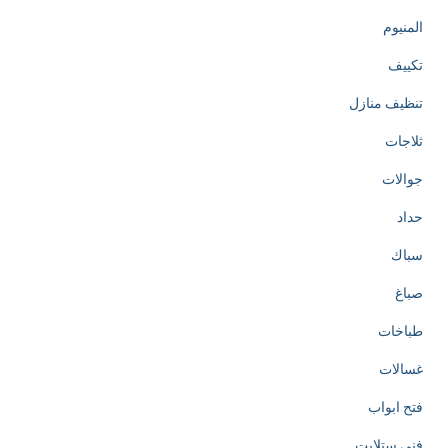
المنيوم
تكييف
تنظيف منازل
ثلاجات
جوالات
حداد
سباك
صباغ
طباخات
غسالات
فتح ابواب
فني ستلايت