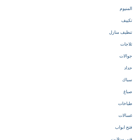
المنيوم
تكييف
تنظيف منازل
ثلاجات
جوالات
حداد
سباك
صباغ
طباخات
غسالات
فتح ابواب
فني ستلايت