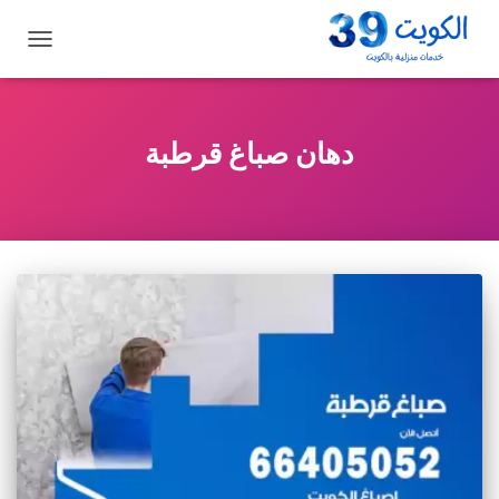
تبديل
التنقل
دهان صباغ قرطبة