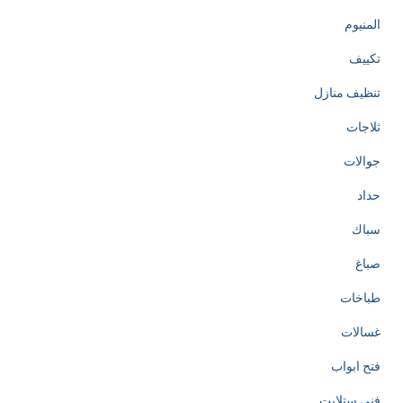
المنيوم
تكييف
تنظيف منازل
ثلاجات
جوالات
حداد
سباك
صباغ
طباخات
غسالات
فتح ابواب
فني ستلايت