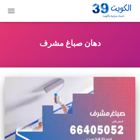
تبديل
التنقل
دهان صباغ مشرف