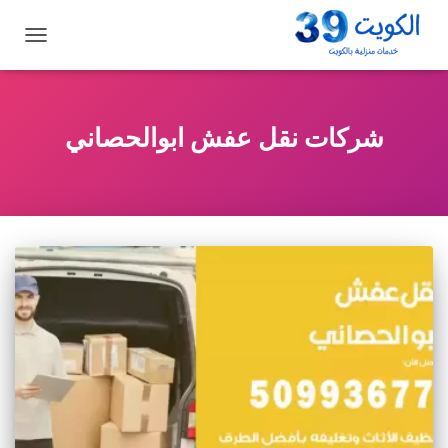
تبديل
التنقل
شركات نقل عفش ابوالحصاني