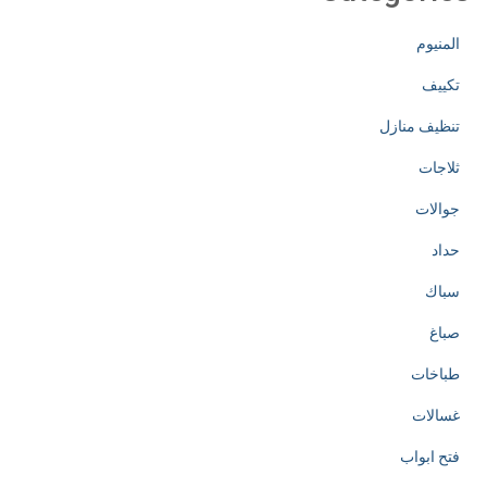
المنيوم
تكييف
تنظيف منازل
ثلاجات
جوالات
حداد
سباك
صباغ
طباخات
غسالات
فتح ابواب